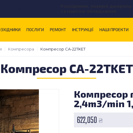
Розхідники, лазерні джерела
alnikova@uastal.com
та навісне обладнання:
ОЗХІДНИКИ
ПОСЛУГИ
РЕМОНТ
ІНСТРУКЦІЇ
НАШІ ПРОЕКТИ
я
Компресора
Компресор CA-22TKET
Компресор CA-22TKET
Компресор 
2,4m3/min 1
622,050