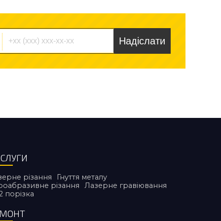
Надіслати
СЛУГИ
зерне різання
Гнуття металу
дроабразивне різання
Лазерне гравіювання
2 порiзка
ЕМОНТ