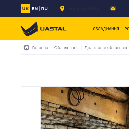
UK
EN
RU
Україна
Київ
m.s
ОБЛАДНАННЯ
Р
Головна
Обладнання
Додаткове обладнанн