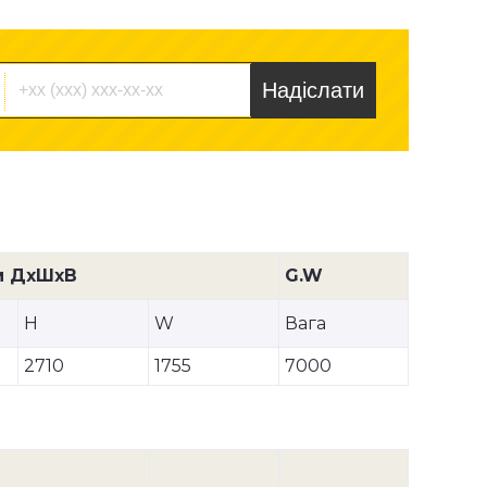
Надіслати
м ДхШхВ
G.W
H
W
Вага
2710
1755
7000