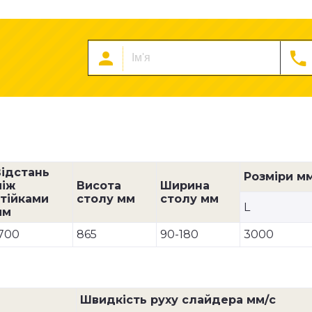
Відстань
Розміри м
між
Висота
Ширина
тійками
столу мм
столу мм
L
мм
700
865
90-180
3000
Швидкість руху слайдера мм/с