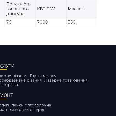
Потужність
головного
КВТ G.W
Масло L
двигуна
7.5
7000
350
СЛУГИ
зерне різання
Гнуття металу
дроабразивне різання
Лазерне гравіювання
2 порiзка
ЕМОНТ
слуги пайки оптоволокна
монт лазерних джерел