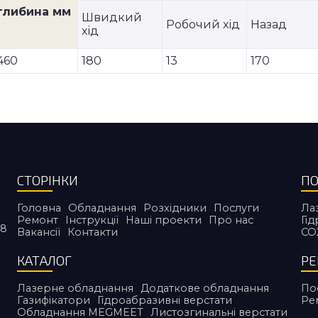
глибина мм
Швидкий
Робочий хід
Назад
хід
460
180
13
170
СТОРІНКИ
ПО
Головна
Обладнання
Розхідники
Послуги
Ла
Ремонт
Інструкції
Наші проекти
Про нас
Гі
38
Вакансії
Контакти
CO
КАТАЛОГ
Р
Лазерне обладнання
Додаткове обладнання
По
Газифікатори
Гідроабразивні верстати
Ре
Обладнання MEGMEET
Листозгинальні верстати