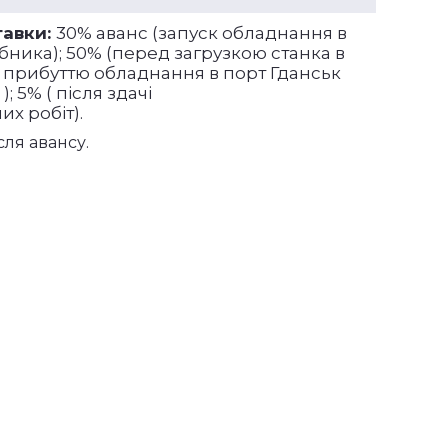
тавки:
30% аванс (запуск обладнання в
бника); 50% (перед загрузкою станка в
(по прибуттю обладнання в порт Гданськ
 5% ( після здачі
х робіт).
сля авансу.