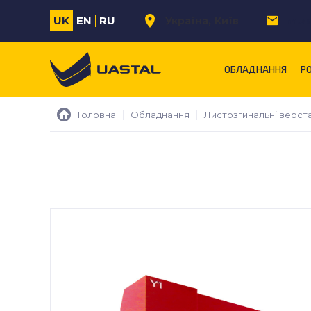
UK
EN
RU
Україна
Київ
m.s
ОБЛАДНАННЯ
Р
Головна
Обладнання
Листозгинальні верст