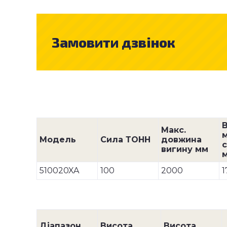
Замовити дзвінок
Макс.
Модель
Сила ТОНН
довжина
с
вигину мм
510020XA
100
2000
1
Діапазон
Висота
Висота