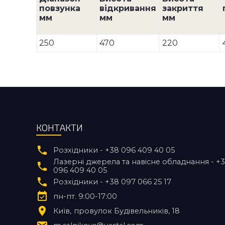
повзунка
відкривання
закриття
мм
мм
мм
250
470
220
КОНТАКТИ
Розхідники - +38 096 409 40 05
Лазерні джерела та навісне обладнання - +
096 409 40 05
Розхідники - +38 097 066 25 17
пн-пт. 9:00-17:00
Київ
провулок Будівельників, 18