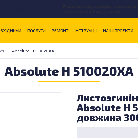
Розхідники, лазерні джерела
alnikova@uastal.com
та навісне обладнання:
ОЗХІДНИКИ
ПОСЛУГИ
РЕМОНТ
ІНСТРУКЦІЇ
НАШІ ПРОЕКТИ
ати
Absolute H 510020XA
Absolute H 510020XA
Листозгині
Absolute H 5
довжина 30