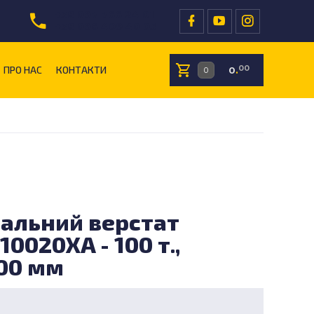
+38 097 766 24 01
+38 096 409 40 05
ПРО НАС
КОНТАКТИ
00
0
.
нальний верстат
10020XA - 100 т.,
00 мм