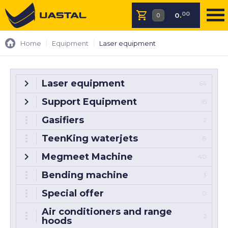
00
0
.
Home
Equipment
Laser equipment
Laser equipment
64
Support Equipment
15
Gasifiers
2
TeenKing waterjets
8
Megmeet Machine
40
Bending machine
3
Special offer
0
Air conditioners and range
2
hoods