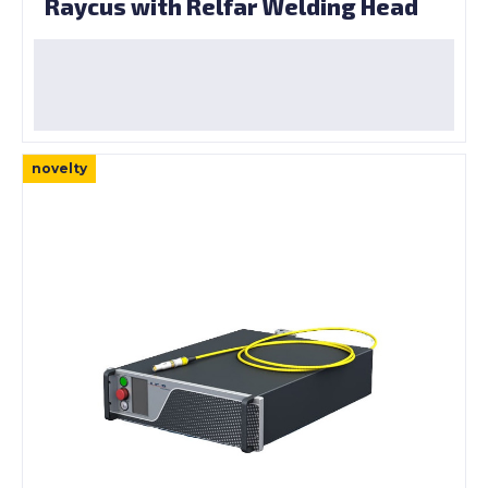
Raycus with Relfar Welding Head
novelty