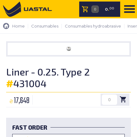
00
0
.
Home
Consumables
Consumables hydroabrasive
Inser
Liner - 0.25. Type 2
#
431004
17,648
₴
FAST ORDER