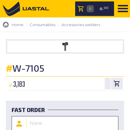
00
0
.
Home
Consumables
Accessories welders
#
W-7105
3,183
₴
FAST ORDER