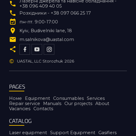
Лазерні джерела та навісне обладнання -
+38 096 409 40 05
Розхідники - +38 097 066 25 17
пн-пт. 9:00-17:00
Kyiv
Budivelniki lane, 18
m.salnikova@uastal.com
©
UASTAL, LLC Storozhuk
2026
PAGES
Номе
Equipment
Consumables
Services
Repair service
Manuals
Our projects
About
Vacancies
Contacts
CATALOG
Laser equipment
Support Equipment
Gasifiers