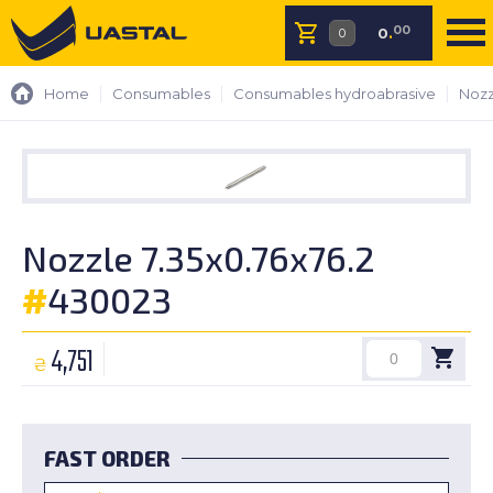
00
0
.
Home
Consumables
Consumables hydroabrasive
Nozz
Nozzle 7.35x0.76x76.2
#
430023
4,751
₴
FAST ORDER