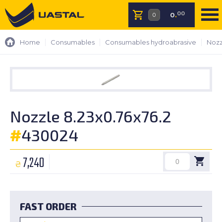
00
0
.
Home
Consumables
Consumables hydroabrasive
Nozz
Nozzle 8.23x0.76x76.2
#
430024
7,240
₴
FAST ORDER