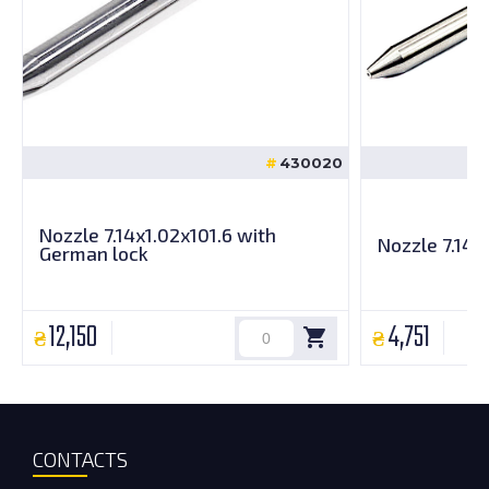
430020
Nozzle 7.14x1.02x101.6 with
Nozzle 7.14x
German lock
12,150
4,751
CONTACTS