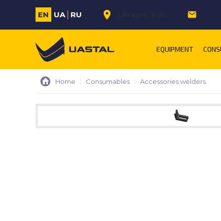
EN
UA
RU
Ukraine
Kyiv
m.sa
EQUIPMENT
CONS
Home
Consumables
Accessories welders