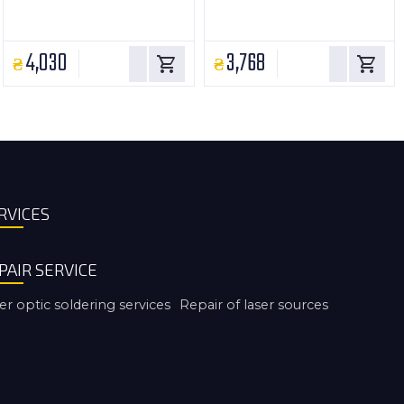
4,030
3,768
RVICES
PAIR SERVICE
er optic soldering services
Repair of laser sources