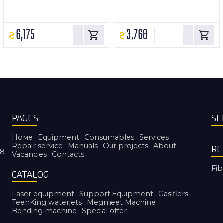
6,175
3,768
PAGES
SE
Номе
Equipment
Consumables
Services
Repair service
Manuals
Our projects
About
RE
38
Vacancies
Contacts
Fib
CATALOG
8
Laser equipment
Support Equipment
Gasifiers
TeenKing waterjets
Megmeet Machine
Bending machine
Special offer