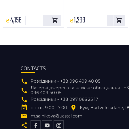
4,158
1,299
CONTACTS
Розхідники - +38 096 409 40 05
Лазерні джерела та навісне обладнання - +
096 409 40 05
Розхідники - +38 097 066 25 17
пн-пт. 9:00-17:00
Kyiv
Budivelniki lane, 1
m.salnikova@uastal.com