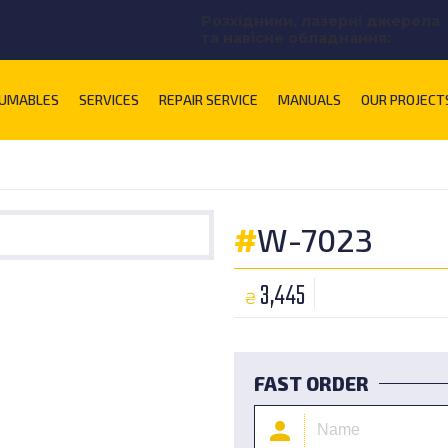
Розхідники, лазерні джерела
lnikova@uastal.com
та навісне обладнання:
UMABLES
SERVICES
REPAIR SERVICE
MANUALS
OUR PROJECT
#
W-7023
3,445
₴
FAST ORDER