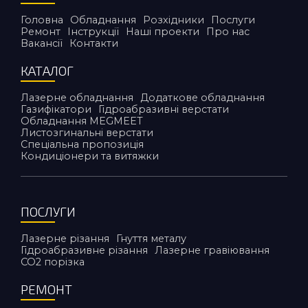
Головна
Обладнання
Розхідники
Послуги
Ремонт
Інструкції
Наші проекти
Про нас
Вакансії
Контакти
КАТАЛОГ
Лазерне обладнання
Додаткове обладнання
Газифікатори
Гідроабразивні верстати
Обладнання MEGMEET
Листозгинальні верстати
Спеціальна пропозиція
Кондиціонери та витяжки
ПОСЛУГИ
Лазерне різання
Гнуття металу
Гідроабразивне різання
Лазерне гравіювання
CO2 порiзка
РЕМОНТ