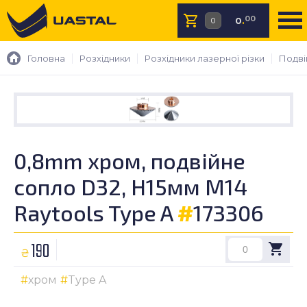
00
0
.
Головна
Розхідники
Розхідники лазерної різки
Подвій
0,8mm хром, подвійне
сопло D32, H15мм M14
Raytools Type A
#
173306
190
₴
хром
Type A