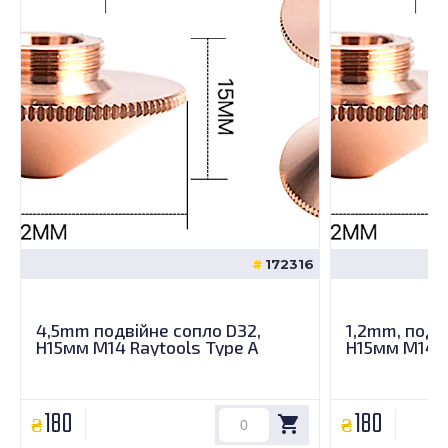
172316
4,5mm подвійне сопло D32,
1,2mm, подв
H15мм M14 Raytools Type A
H15мм M14 R
180
180