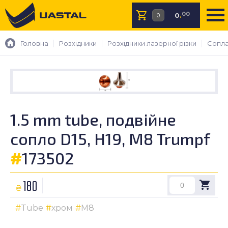
00
0
.
Головна
Розхідники
Розхідники лазерної різки
Сопла
1.5 mm tube, подвійне
сопло D15, H19, M8 Trumpf
#
173502
180
₴
Tube
хром
M8