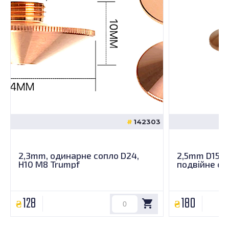
142303
2,3mm, одинарне сопло D24,
2,5mm D15 H
H10 M8 Trumpf
подвійне со
128
180