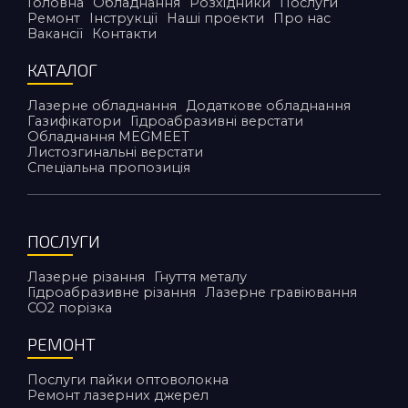
Головна
Обладнання
Розхідники
Послуги
Ремонт
Інструкції
Наші проекти
Про нас
Вакансії
Контакти
КАТАЛОГ
Лазерне обладнання
Додаткове обладнання
Газифікатори
Гідроабразивні верстати
Обладнання MEGMEET
Листозгинальні верстати
Спеціальна пропозиція
ПОСЛУГИ
Лазерне різання
Гнуття металу
Гідроабразивне різання
Лазерне гравіювання
CO2 порiзка
РЕМОНТ
Послуги пайки оптоволокна
Ремонт лазерних джерел