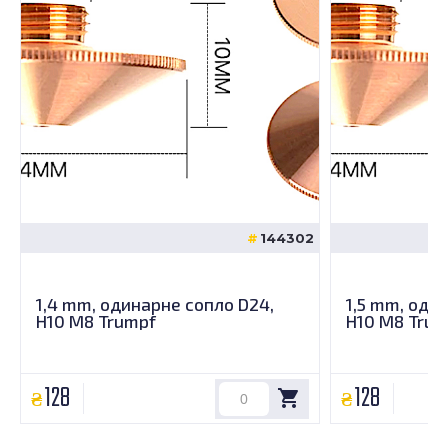
144302
1,4 mm, одинарне сопло D24,
1,5 mm, оди
H10 M8 Trumpf
H10 M8 Trum
128
128