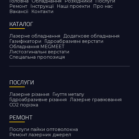
Головна
Обладнання
Розхідники
Послуги
Ремонт
Інструкції
Наші проекти
Про нас
Вакансії
Контакти
КАТАЛОГ
Лазерне обладнання
Додаткове обладнання
Газифікатори
Гідроабразивні верстати
Обладнання MEGMEET
Листозгинальні верстати
Спеціальна пропозиція
ПОСЛУГИ
Лазерне різання
Гнуття металу
Гідроабразивне різання
Лазерне гравіювання
CO2 порiзка
РЕМОНТ
Послуги пайки оптоволокна
Ремонт лазерних джерел