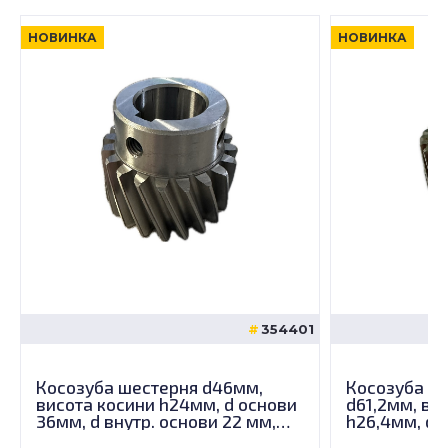
НОВИНКА
НОВИНКА
354401
Косозуба шестерня d46мм,
Косозуба ше
висота косини h24мм, d основи
d61,2мм, ви
36мм, d внутр. основи 22 мм,
h26,4мм, d 
висота загальна 40мм
внутр. осно