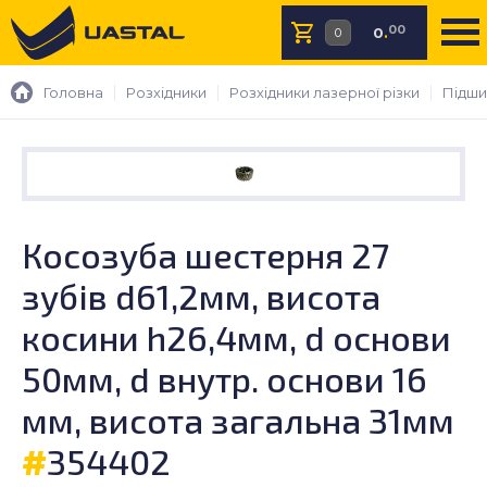
00
0
.
Головна
Розхідники
Розхідники лазерної різки
Підши
Косозуба шестерня 27
зубів d61,2мм, висота
косини h26,4мм, d основи
50мм, d внутр. основи 16
мм, висота загальна 31мм
#
354402