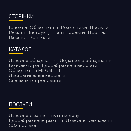
СТОРІНКИ
Головна
Обладнання
Розхідники
Послуги
Ремонт
Інструкції
Наші проекти
Про нас
Вакансії
Контакти
КАТАЛОГ
Лазерне обладнання
Додаткове обладнання
Газифікатори
Гідроабразивні верстати
Обладнання MEGMEET
Листозгинальні верстати
Спеціальна пропозиція
ПОСЛУГИ
Лазерне різання
Гнуття металу
Гідроабразивне різання
Лазерне гравіювання
CO2 порiзка