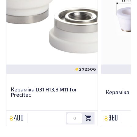
272306
Кераміка D31 H13,8 M11 for
Кераміка H10
Precitec
400
360