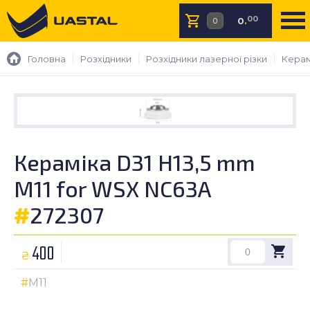
00
0
.
Головна
Розхідники
Розхідники лазерної різки
Керам
Кераміка D31 H13,5 mm
M11 for WSX NC63A
#
272307
400
₴
M11