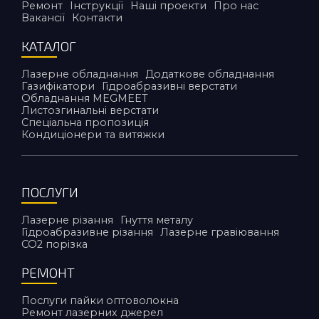
Ремонт
Інструкції
Наші проекти
Про нас
Вакансії
Контакти
КАТАЛОГ
Лазерне обладнання
Додаткове обладнання
Газифікатори
Гідроабразивні верстати
Обладнання MEGMEET
Листозгинальні верстати
Спеціальна пропозиція
Кондиціонери та витяжки
ПОСЛУГИ
Лазерне різання
Гнуття металу
Гідроабразивне різання
Лазерне гравіювання
CO2 порiзка
РЕМОНТ
Послуги пайки оптоволокна
Ремонт лазерних джерел