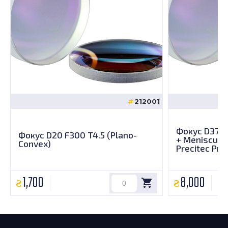
212001
Фокус D37 F
Фокус D20 F300 T4.5 (Plano-
+ Meniscus f
Convex)
Precitec Pro
original)
1,700
8,000