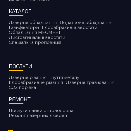
КАТАЛОГ
Лазерне обладнання
Додаткове обладнання
Газифікатори
Гідроабразивні верстати
Обладнання MEGMEET
Листозгинальні верстати
Спеціальна пропозиція
ПОСЛУГИ
Лазерне різання
Гнуття металу
Гідроабразивне різання
Лазерне гравіювання
CO2 порiзка
РЕМОНТ
Послуги пайки оптоволокна
Ремонт лазерних джерел