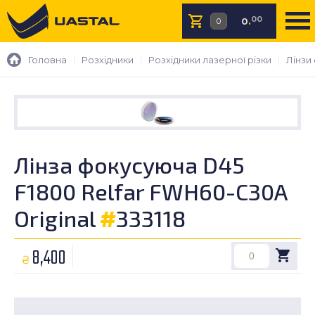
00
0
.
Головна
Розхідники
Розхідники лазерної різки
Лінзи
Лінза фокусуюча D45
F1800 Relfar FWH60-C30A
Original
#
333118
8,400
₴