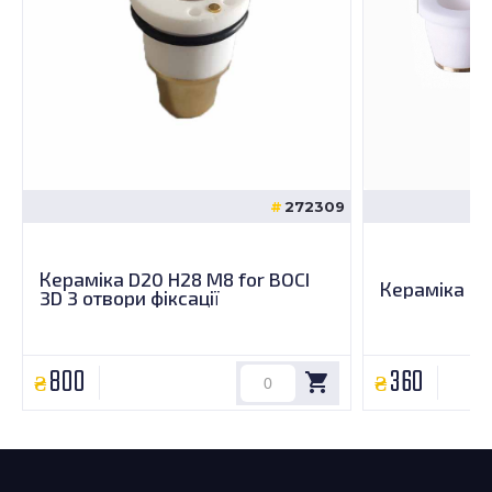
272309
Кераміка D20 H28 M8 for BOCI
Кераміка H10
3D 3 отвори фіксації
800
360