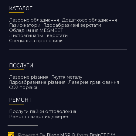
КАТАЛОГ
Лазерне обладнання
Додаткове обладнання
Газифікатори
Гідроабразивні верстати
Обладнання MEGMEET
Листозгинальні верстати
Спеціальна пропозиція
ПОСЛУГИ
Лазерне різання
Гнуття металу
Гідроабразивне різання
Лазерне гравіювання
CO2 порiзка
РЕМОНТ
Послуги пайки оптоволокна
Ремонт лазерних джерел
Powered By
Blade.MSP ®
from
BrainTEC ™