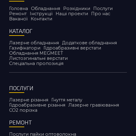
Головна
Обладнання
Розхідники
Послуги
Ремонт
Інструкції
Наші проекти
Про нас
Вакансії
Контакти
КАТАЛОГ
Лазерне обладнання
Додаткове обладнання
Газифікатори
Гідроабразивні верстати
Обладнання MEGMEET
Листозгинальні верстати
Спеціальна пропозиція
ПОСЛУГИ
Лазерне різання
Гнуття металу
Гідроабразивне різання
Лазерне гравіювання
CO2 порiзка
РЕМОНТ
Послуги пайки оптоволокна