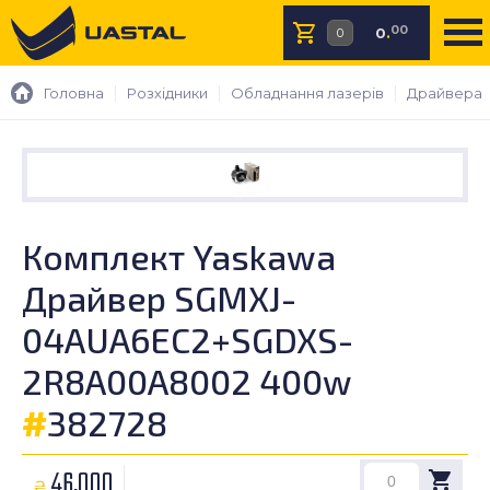
00
0
.
Головна
Розхідники
Обладнання лазерів
Драйвера
Комплект Yaskawa
Драйвер SGMXJ-
04AUA6EC2+SGDXS-
2R8A00A8002 400w
#
382728
46,000
₴