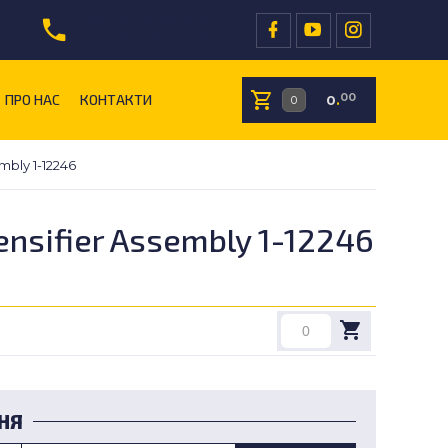
+38 097 766 24 01
+38 096 409 40 05
ПРО НАС
КОНТАКТИ
00
0
.
mbly 1-12246
ensifier Assembly 1-12246
НЯ