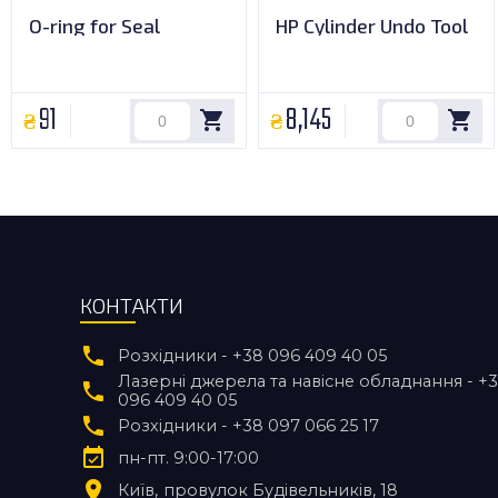
O-ring for Seal
HP Cylinder Undo Tool
91
8,145
КОНТАКТИ
Розхідники - +38 096 409 40 05
Лазерні джерела та навісне обладнання - +
096 409 40 05
Розхідники - +38 097 066 25 17
пн-пт. 9:00-17:00
Київ
провулок Будівельників, 18