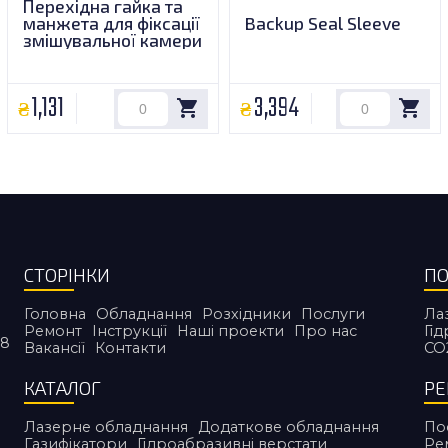
Перехідна гайка та
манжета для фіксації
Backup Seal Sleeve
змішувальної камери
1,131
3,394
СТОРІНКИ
ПО
Головна
Обладнання
Розхідники
Послуги
Ла
Ремонт
Інструкції
Наші проекти
Про нас
Гі
38
Вакансії
Контакти
CO
КАТАЛОГ
Р
Лазерне обладнання
Додаткове обладнання
По
Газифікатори
Гідроабразивні верстати
Ре