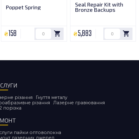
Seal Repair Kit with
Poppet Spring
Bronze Backups
158
5,883
СЛУГИ
зерне різання
Гнуття металу
дроабразивне різання
Лазерне гравіювання
2 порiзка
ЕМОНТ
слуги пайки оптоволокна
монт лазерних джерел