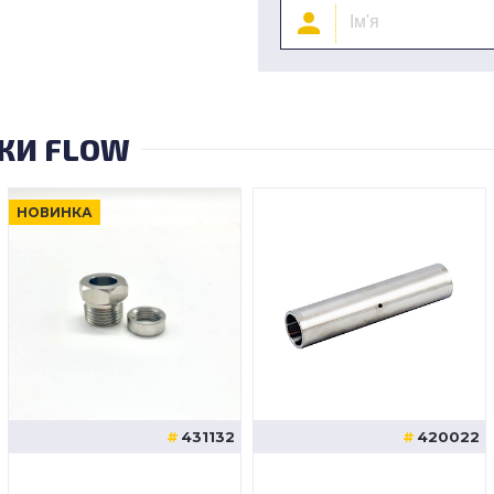
КИ FLOW
НОВИНКА
431132
420022