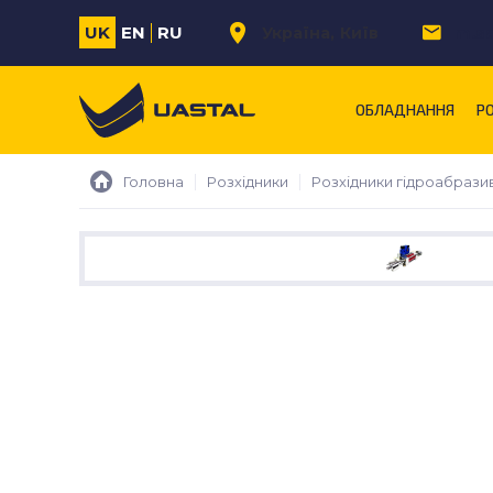
UK
EN
RU
Україна
Київ
m.s
ОБЛАДНАННЯ
Р
Головна
Розхідники
Розхідники гідроабрази