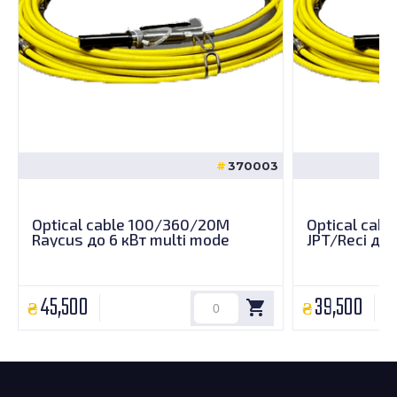
370003
Optical cable 100/360/20M
Optical cab
Raycus до 6 кВт multi mode
JPT/Reci до 
45,500
39,500