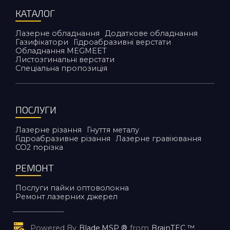
КАТАЛОГ
Лазерне обладнання
Додаткове обладнання
Газифікатори
Гідроабразивні верстати
Обладнання MEGMEET
Листозгинальні верстати
Спеціальна пропозиція
ПОСЛУГИ
Лазерне різання
Гнуття металу
Гідроабразивне різання
Лазерне гравіювання
CO2 порiзка
РЕМОНТ
Послуги пайки оптоволокна
Ремонт лазерних джерел
Powered By
Blade.MSP ®
from
BrainTEC ™