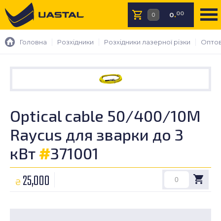
00
0
.
Головна
Розхідники
Розхідники лазерної різки
Оптов
Optical cable 50/400/10M
Raycus для зварки до 3
кВт
#
371001
25,000
₴