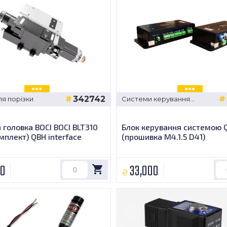
342742
ля порізки
Системи керування
аппаратом
 головка BOCI BOCI BLT310
Блок керування системою Q
мплект) QBH interface
(прошивка М4.1.5 D41)
00
33,000
₴