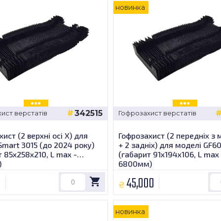
новинка
342515
ист верстатів
Гофрозахист верстатів
ист (2 верхні осі Х) для
Гофрозахист (2 передніх з
Smart 3015 (до 2024 року)
+ 2 задніх) для моделі GF6
 85х258х210, L max -
(габарит 91x194x106, L max 
)
6800мм)
0
45,000
₴
новинка