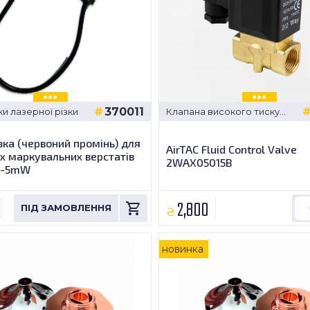
370011
ки лазерної різки
Клапана високого тиску
для лазерів
зка (червоний промінь) для
AirTAC Fluid Control Valve
х маркувальних верстатів
2WAX05015B
1-5mW
2,800
₴
новинка