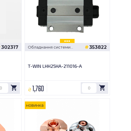
302317
353822
Обладнання системи
переміщення
T-WIN LHH25HA-211016-A
1,760
₴
новинка