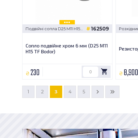
162509
Подвійні сопла D25 M11 H15
Розхідни
TF Bodor
Сопло подвійне хром 6 мм (D25 M11
Резисто
H15 TF Bodor)
230
8,90
₴
₴
1
2
3
4
5