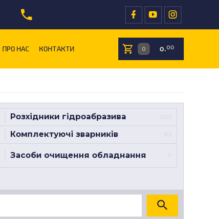
+38 097 766 24 01
+38 096 409 40 05
ПРО НАС
КОНТАКТИ
00
0
.
Розхідники гідроабразива
203
Комплектуючі зварників
83
Засоби очищення обладнання
9