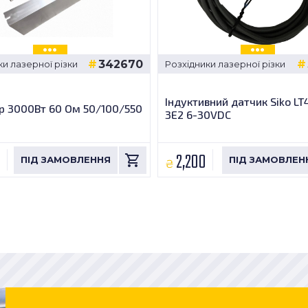
342670
ки лазерної різки
Розхідники лазерної різки
Індуктивний датчик Siko LT
р 3000Вт 60 Ом 50/100/550
3E2 6-30VDC
0
2,200
₴