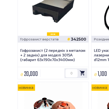
342500
Гофрозахист верстатів
Розхідни
Гофрозахист (2 передніх з металом
LED ука
+ 2 задніх) для моделі 3015А
лазерни
(габарит 63х190х70х3400мм)
d12mm 
20,000
1,100
₴
₴
новинка
новинка