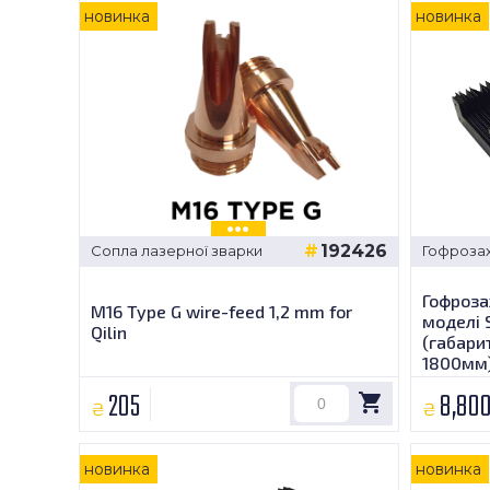
новинка
новинка
192426
Cопла лазерної зварки
Гофрозах
Гофрозах
M16 Type G wire-feed 1,2 mm for
моделі 
Qilin
(габарит
1800мм
205
8,80
₴
₴
новинка
новинка