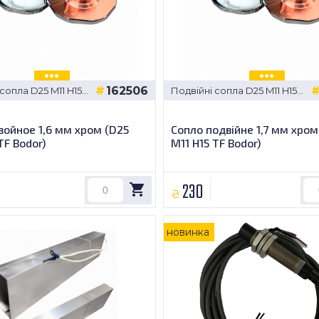
162506
сопла D25 M11 H15
Подвійні сопла D25 M11 H15
TF Bodor
войное 1,6 мм хром (D25
Сопло подвійне 1,7 мм хром
TF Bodor)
M11 H15 TF Bodor)
230
₴
новинка