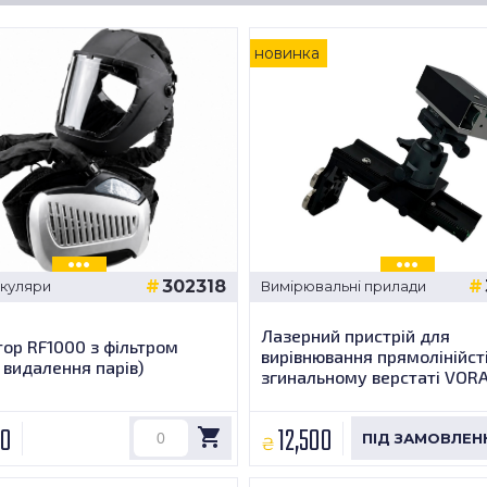
новинка
302318
окуляри
Вимірювальні прилади
Лазерний пристрій для
тор RF1000 з фільтром
вирівнювання прямолінійсті
 видалення парів)
згинальному верстаті VOR
00
12,500
₴