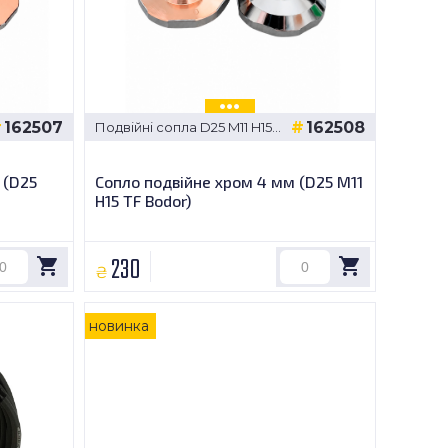
162507
162508
Подвійні сопла D25 M11 H15
TF Bodor
 (D25
Сопло подвійне хром 4 мм (D25 M11
H15 TF Bodor)
230
₴
новинка