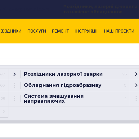
Розхідники, лазерні джерела
alnikova@uastal.com
та навісне обладнання:
ОЗХІДНИКИ
ПОСЛУГИ
РЕМОНТ
ІНСТРУКЦІЇ
НАШІ ПРОЕКТИ
Розхідники лазерної зварки
697
95
Обладнання гідроабразиву
103
0
Система змащування
25
4
направляючих
2