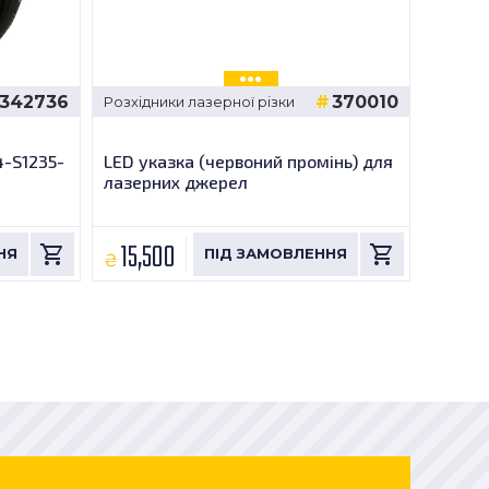
342736
370010
Розхідники лазерної різки
4-S1235-
LED указка (червоний промінь) для
лазерних джерел
15,500
₴