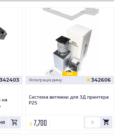
342403
342606
Фільтрація диму
Система витяжки для 3Д принтера
 на
P2S
A
7,700
₴