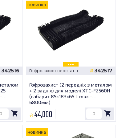
новинка
342516
342517
Гофрозахист верстатів
 металом
Гофрозахист (2 передніх з металом
025
+ 2 задніх) для моделі XTC-F2560H
-
(габарит 85х183х65 L max -
6800мм)
44,000
₴
новинка