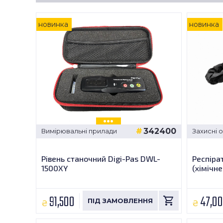
новинка
новинка
342400
Вимірювальні прилади
Захисні 
Рівень станочний Digi-Pas DWL-
Респіра
1500XY
(хімічне
91,500
47,0
₴
₴