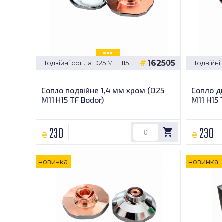
162505
Подвійні сопла D25 M11 H15
Подвійні 
TF Bodor
TF Bodor
Сопло подвійне 1,4 мм хром (D25
Сопло д
M11 H15 TF Bodor)
M11 H15 
230
230
₴
₴
новинка
новинка