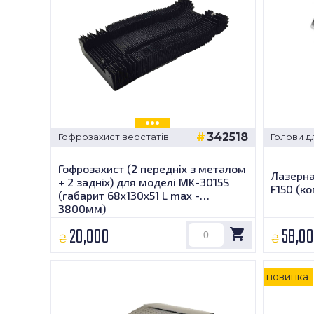
342518
Гофрозахист верстатів
Голови д
Гофрозахист (2 передніх з металом
Лазерна
+ 2 задніх) для моделі MK-3015S
F150 (ко
(габарит 68x130x51 L max -
3800мм)
20,000
58,0
₴
₴
новинка