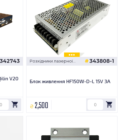
342743
343808-1
Розхідники лазерної
різки
ilin V20
Блок живлення HF150W-D-L 15V 3A
2,500
₴