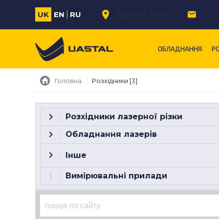
UK
EN
RU
Україна
Київ
m.s
ОБЛАДНАННЯ
Р
Головна
Розхідники [3]
Розхідники лазерної різки
Обладнання лазерів
Інше
Вимірювальні прилади