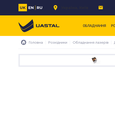
UK
EN
RU
Україна
Київ
m.s
ОБЛАДНАННЯ
Р
Головна
Розхідники
Обладнання лазерів