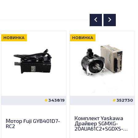
НОВИНКА
НОВИНКА
343819
352730
Комплект Yaskawa
Мотор Fuji GYB401D7-
Драйвер SGMXG-
RC2
20AUA61C2+SGDXS-
180A00A8002 1800w