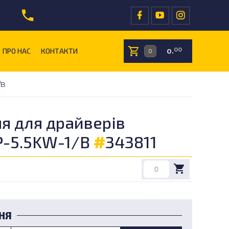
+38 097 766 24 01
+38 096 409 40 05
ПРО НАС
КОНТАКТИ
00
0
.
/B
я для драйверів
-5.5KW-1/B
#
343811
НЯ