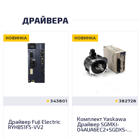
ДРАЙВЕРА
НОВИНКА
НОВИНКА
343801
382728
Комплект Yaskawa
Драйвер Fuji Electric
Драйвер SGMXJ-
RYH851F5-VV2
04AUA6EC2+SGDXS-
2R8A00A8002 400w