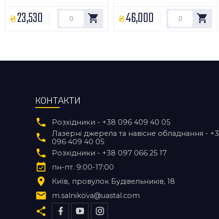
23,530
46,000
КОНТАКТИ
Розхідники - +38 096 409 40 05
Лазерні джерела та навісне обладнання - +
096 409 40 05
Розхідники - +38 097 066 25 17
пн-пт. 9:00-17:00
Київ
провулок Будівельників, 18
m.salnikova@uastal.com