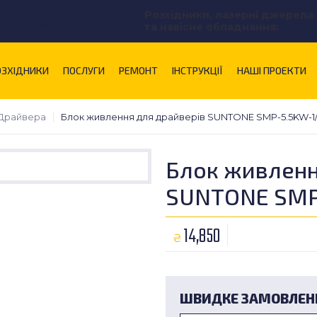
Розхідники, лазерні джерела
alnikova@uastal.com
та навісне обладнання:
ОЗХІДНИКИ
ПОСЛУГИ
РЕМОНТ
ІНСТРУКЦІЇ
НАШІ ПРОЕКТИ
Драйвера
Блок живлення для драйверів SUNTONE SMP-5.5KW-1
Блок живленн
SUNTONE SMP
14,850
₴
ШВИДКЕ ЗАМОВЛЕН