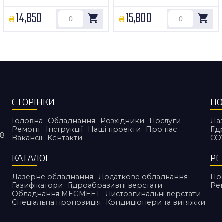
14,850
15,800
СТОРІНКИ
ПО
Головна
Обладнання
Розхідники
Послуги
Ла
Ремонт
Інструкції
Наші проекти
Про нас
Гі
38
Вакансії
Контакти
CO
КАТАЛОГ
Р
Лазерне обладнання
Додаткове обладнання
По
Газифікатори
Гідроабразивні верстати
Ре
Обладнання MEGMEET
Листозгинальні верстати
Спеціальна пропозиція
Кондиціонери та витяжки