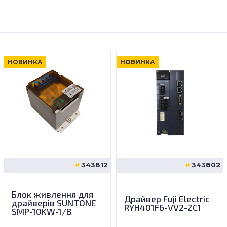
НОВИНКА
НОВИНКА
343812
343802
Блок живлення для
Драйвер Fuji Electric
драйверів SUNTONE
RYH401F6-VV2-ZC1
SMP-10KW-1/B