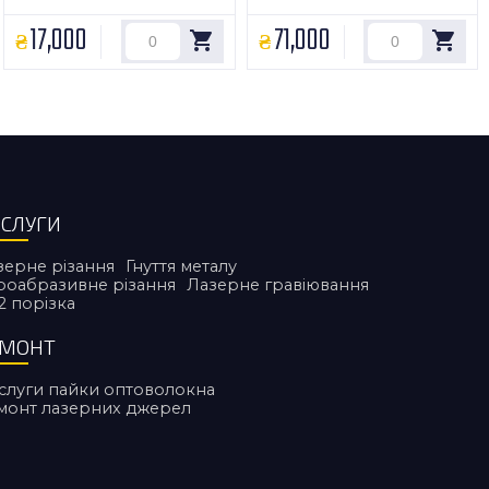
17,000
71,000
СЛУГИ
зерне різання
Гнуття металу
дроабразивне різання
Лазерне гравіювання
2 порiзка
ЕМОНТ
слуги пайки оптоволокна
монт лазерних джерел