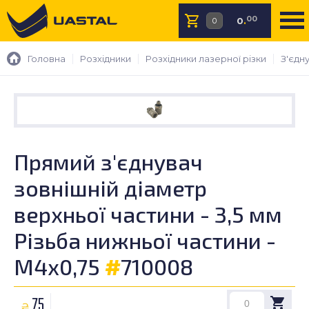
00
0
.
Головна
Розхідники
Розхідники лазерної різки
З'єдн
Прямий з'єднувач
зовнішній діаметр
верхньої частини - 3,5 мм
Різьба нижньої частини -
М4х0,75
#
710008
75
₴