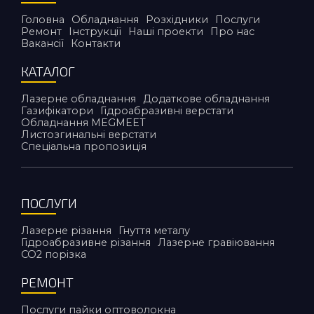
Головна
Обладнання
Розхідники
Послуги
Ремонт
Інструкції
Наші проекти
Про нас
Вакансії
Контакти
КАТАЛОГ
Лазерне обладнання
Додаткове обладнання
Газифікатори
Гідроабразивні верстати
Обладнання MEGMEET
Листозгинальні верстати
Спеціальна пропозиція
ПОСЛУГИ
Лазерне різання
Гнуття металу
Гідроабразивне різання
Лазерне гравіювання
CO2 порiзка
РЕМОНТ
Послуги пайки оптоволокна