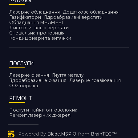
Лазерне обладнання
Додаткове обладнання
Газифікатори
Гідроабразивні верстати
Обладнання MEGMEET
Листозгинальні верстати
Спеціальна пропозиція
Кондиціонери та витяжки
ПОСЛУГИ
Лазерне різання
Гнуття металу
Гідроабразивне різання
Лазерне гравіювання
CO2 порiзка
РЕМОНТ
Послуги пайки оптоволокна
Ремонт лазерних джерел
Powered By
Blade.MSP ®
from
BrainTEC ™