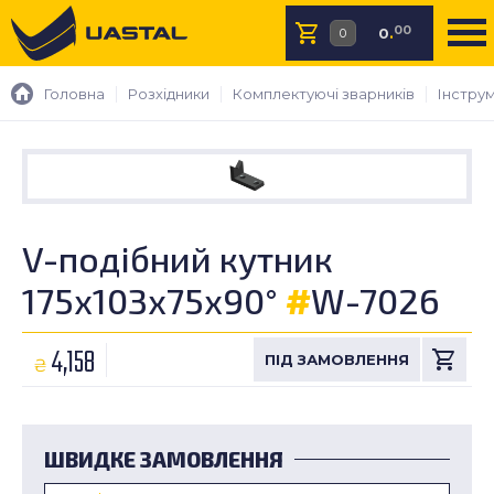
00
0
.
Головна
Розхідники
Комплектуючі зварників
Інстру
V-подібний кутник
175x103x75x90°
#
W-7026
4,158
₴
ШВИДКЕ ЗАМОВЛЕННЯ