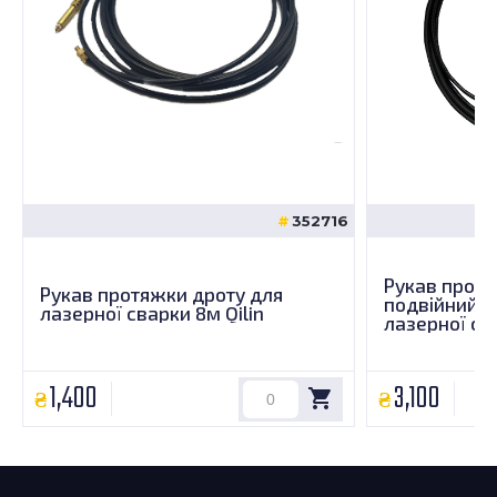
352716
Рукав протя
Рукав протяжки дроту для
подвійний п
лазерної сварки 8м Qilin
лазерної св
1,400
3,100