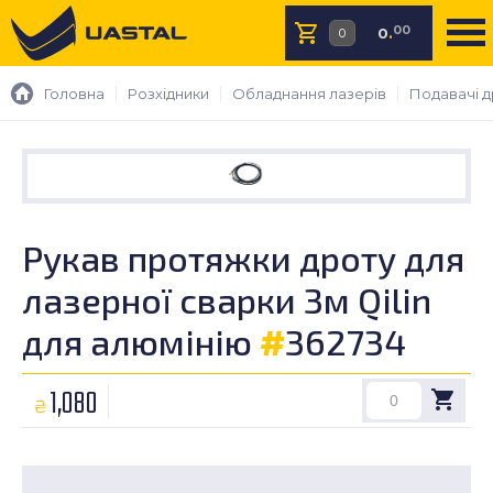
00
0
.
Головна
Розхідники
Обладнання лазерів
Подавачі д
Рукав протяжки дроту для
лазерної сварки 3м Qilin
для алюмінію
#
362734
1,080
₴