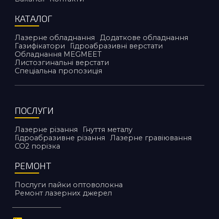
КАТАЛОГ
Лазерне обладнання
Додаткове обладнання
Газифікатори
Гідроабразивні верстати
Обладнання MEGMEET
Листозгинальні верстати
Спеціальна пропозиція
ПОСЛУГИ
Лазерне різання
Гнуття металу
Гідроабразивне різання
Лазерне гравіювання
CO2 порiзка
РЕМОНТ
Послуги пайки оптоволокна
Ремонт лазерних джерел