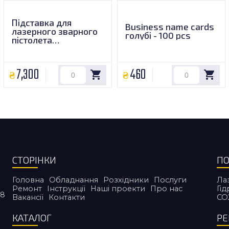
Підставка для
Business name cards
лазерного зварного
голубі - 100 pcs
пістолета
(універсальна) DW02
7,300
460
СТОРІНКИ
ПО
Головна
Обладнання
Розхідники
Послуги
Ла
Ремонт
Інструкції
Наші проекти
Про нас
Гі
38
Вакансії
Контакти
CO
КАТАЛОГ
Р