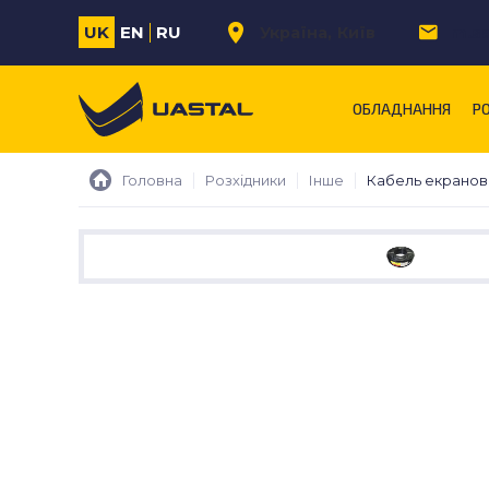
UK
EN
RU
Україна
Київ
m.s
ОБЛАДНАННЯ
Р
Головна
Розхідники
Інше
Кабель екранован