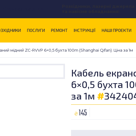
Розхідники, лазерні джерела
alnikova@uastal.com
та навісне обладнання:
ОЗХІДНИКИ
ПОСЛУГИ
РЕМОНТ
ІНСТРУКЦІЇ
НАШІ ПРОЕКТИ
ий мідний ZC-RVVP 6×0,5 бухта 100m (Shanghai Qifan). Ціна за 1м
Кабель екран
6×0,5 бухта 10
за 1м
#
34240
145
₴