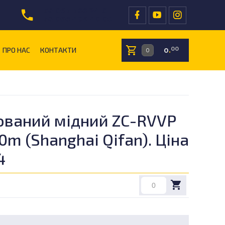
+38 097 766 24 01
+38 096 409 40 05
ПРО НАС
КОНТАКТИ
00
0
.
ований мідний ZC-RVVP
0m (Shanghai Qifan). Ціна
4