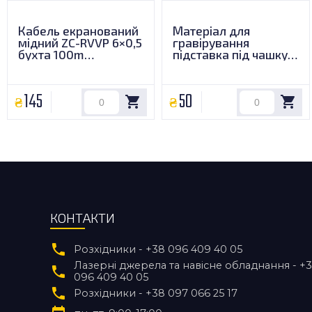
Кабель екранований
Матеріал для
мідний ZC-RVVP 6×0,5
гравірування
бухта 100m
підставка під чашку
(Shanghai Qifan). Ціна
100х100 mm
за 1м
(сланець)
145
50
КОНТАКТИ
Розхідники - +38 096 409 40 05
Лазерні джерела та навісне обладнання - +
096 409 40 05
Розхідники - +38 097 066 25 17