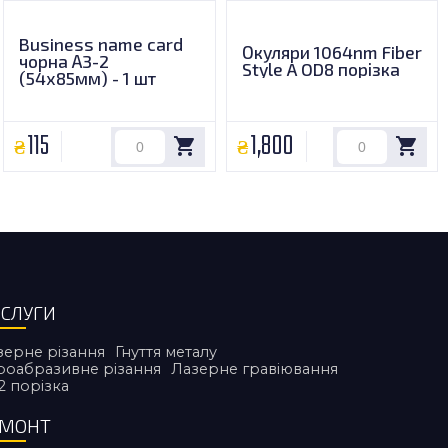
Business name card
Окуляри 1064nm Fiber
чорна А3-2
Style A OD8 порізка
(54х85мм) - 1 шт
115
1,800
СЛУГИ
зерне різання
Гнуття металу
дроабразивне різання
Лазерне гравіювання
2 порiзка
ЕМОНТ