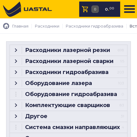
00
0
.
Главная
Расходники
Расходники гидроабразива
Вст
Расходники лазерной резки
698
Расходники лазерной сварки
95
Расходники гидроабразива
203
Оборудование лазера
103
Оборудование гидроабразива
0
Комплектующие сварщиков
83
Другое
31
Система смазки направляющих
4