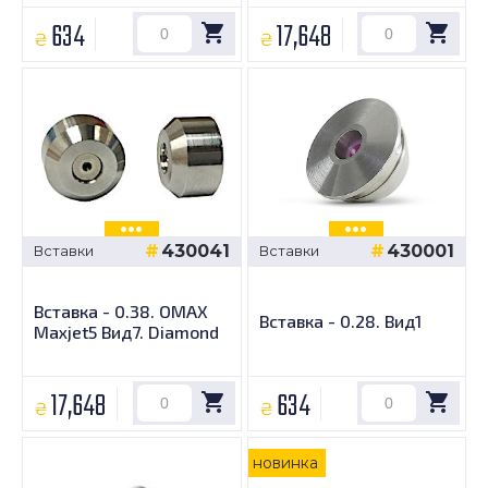
634
17,648
₴
₴
430041
430001
Вставки
Вставки
Вставка - 0.38. OMAX
Вставка - 0.28. Вид1
Maxjet5 Вид7. Diamond
17,648
634
₴
₴
новинка