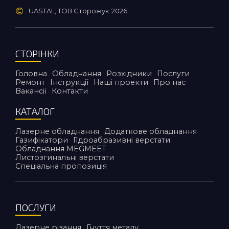
©
UASTAL, ТОВ Сторожук
2026
СТОРІНКИ
Головна
Обладнання
Розхідники
Послуги
Ремонт
Інструкції
Наші проекти
Про нас
Вакансії
Контакти
КАТАЛОГ
Лазерне обладнання
Додаткове обладнання
Газифікатори
Гідроабразивні верстати
Обладнання MEGMEET
Листозгинальні верстати
Спеціальна пропозиція
ПОСЛУГИ
Лазерне різання
Гнуття металу