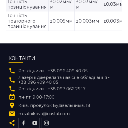
Точність
±0.02мм/
±0.03мм/
±0.03мм/
позиціонування
м
м
Точність
повторного
±0.005мм
±0.003мм
±0.003мм
позиціонування
КОНТАКТИ
Розхідники - +38 096 409 40 05
Лазерні джерела та навісне обладнання -
+38 096 409 40 05
Розхідники - +38 097 066 25 17
пн-пт. 9:00-17:00
Київ
провулок Будівельників, 18
m.salnikova@uastal.com