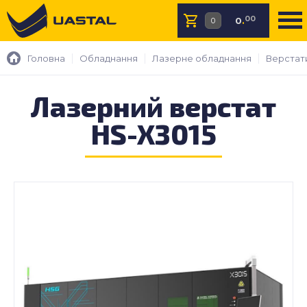
00
0
.
Головна
Обладнання
Лазерне обладнання
Верстати
Лазерний верстат
HS-X3015