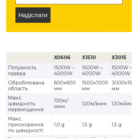
Надіслати
X0606
X1510
X3015
Потужність
1500W –
1500W –
1500W –
лазера
4000W
4000W
4000W
Оброблювана
600x600
1500x1000
3000x150
область
мм
мм
мм
Макс.
100м/
швидкість
120м/мин
120м/мин
мин
переміщення
Макс.
прискорення
1,0 g
1,5 g
1,5 g
по швидкості