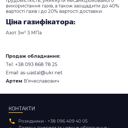
трудомісткість, уникнути несанкціонованого
використання газів, а також заощадити до 40%
вартості газів і до 20% вартості доставки.
Ціна газифікатора:
Азот 3м³ 3 МПа
Продаж обладнання:
Tel:
+38 093 868 78 25
Email:
as-uastal@ukr.net
Артем
В’ячеславович
КОНТАКТИ
Розхідники - +38 096 409 40 05
Лазерні джерела та навісне обладнання -