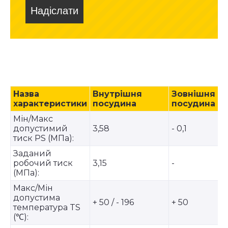
Надіслати
Назва
Внутрішня
Зовнішня
характеристики
посудина
посудина
Мін/Макс
допустимий
3,58
- 0,1
тиск PS (МПа):
Заданий
робочий тиск
3,15
-
(МПа):
Макс/Мін
допустима
+ 50 / - 196
+ 50
температура TS
(℃):