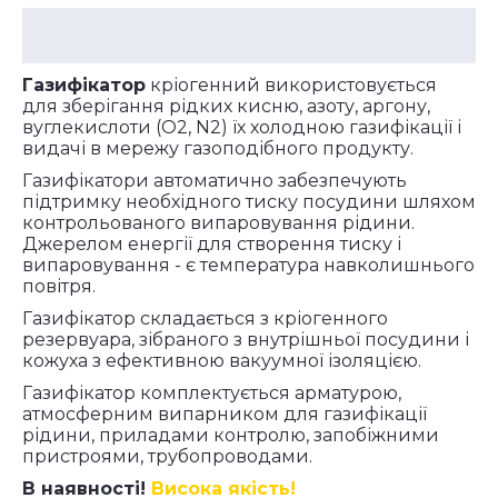
Газифікатор
кріогенний використовується
для зберігання рідких кисню, азоту, аргону,
вуглекислоти (O2, N2) їх холодною газифікації і
видачі в мережу газоподібного продукту.
Газифікатори автоматично забезпечують
підтримку необхідного тиску посудини шляхом
контрольованого випаровування рідини.
Джерелом енергії для створення тиску і
випаровування - є температура навколишнього
повітря.
Газифікатор складається з кріогенного
резервуара, зібраного з внутрішньої посудини і
кожуха з ефективною вакуумної ізоляцією.
Газифікатор комплектується арматурою,
атмосферним випарником для газифікації
рідини, приладами контролю, запобіжними
пристроями, трубопроводами.
В наявності!
Висока якість!