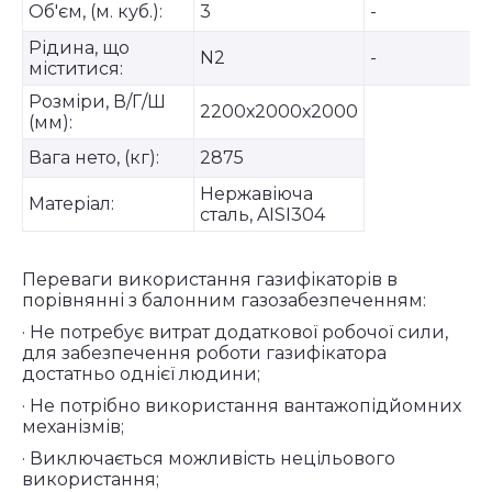
Об'єм, (м. куб.):
3
-
Рідина, що
N2
-
міститися:
Розміри, В/Г/Ш
2200х2000х2000
(мм):
Вага нето, (кг):
2875
Нержавіюча
Матеріал:
сталь, AISI304
Переваги використання газифікаторів в
порівнянні з балонним газозабезпеченням:
· Не потребує витрат додаткової робочої сили,
для забезпечення роботи газифікатора
достатньо однієї людини;
· Не потрібно використання вантажопідйомних
механізмів;
· Виключається можливість нецільового
використання;