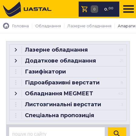
00
0
.
Головна
Обладнання
Лазерне обладнання
Апарати
Лазерне обладнання
63
Додаткове обладнання
21
Газифікатори
2
Гідроабразивні верстати
8
Обладнання MEGMEET
40
Листозгинальні верстати
3
Спеціальна пропозиція