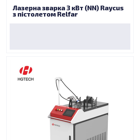
Лазерна зварка 3 кВт (NN) Raycus
з пістолетом Relfar