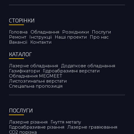
СТОРІНКИ
Головна
Обладнання
Розхідники
Послуги
Ремонт
Інструкції
Наші проекти
Про нас
Вакансії
Контакти
КАТАЛОГ
Лазерне обладнання
Додаткове обладнання
Газифікатори
Гідроабразивні верстати
Обладнання MEGMEET
Листозгинальні верстати
Спеціальна пропозиція
ПОСЛУГИ
Лазерне різання
Гнуття металу
Гідроабразивне різання
Лазерне гравіювання
CO2 порiзка