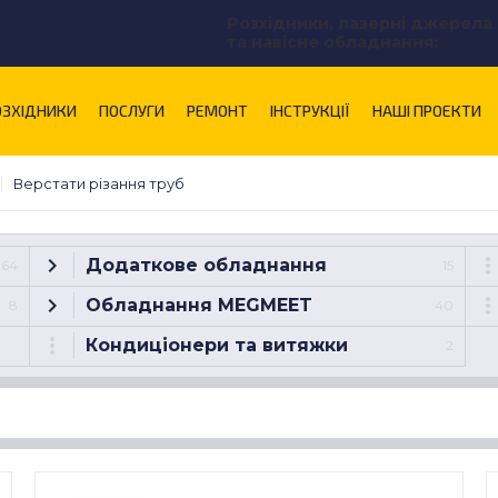
Розхідники, лазерні джерела
alnikova@uastal.com
та навісне обладнання:
ОЗХІДНИКИ
ПОСЛУГИ
РЕМОНТ
ІНСТРУКЦІЇ
НАШІ ПРОЕКТИ
Верстати різання труб
Додаткове обладнання
64
15
Обладнання MEGMEET
8
40
Кондиціонери та витяжки
2