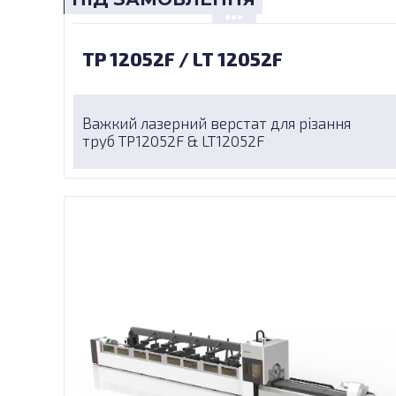
TP 12052F / LT 12052F
Важкий лазерний верстат для різання
труб TP12052F & LT12052F