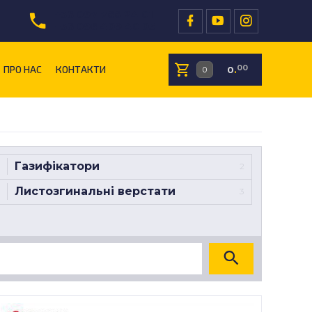
+38 097 766 24 01
+38 096 409 40 05
ПРО НАС
КОНТАКТИ
00
0
.
Газифікатори
2
Листозгинальні верстати
3