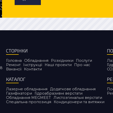
СТОРІНКИ
ПО
Головна
Обладнання
Розхідники
Послуги
Ла
Ремонт
Інструкції
Наші проекти
Про нас
Гі
38
Вакансії
Контакти
CO
КАТАЛОГ
Р
Лазерне обладнання
Додаткове обладнання
По
Газифікатори
Гідроабразивні верстати
Ре
Обладнання MEGMEET
Листозгинальні верстати
Спеціальна пропозиція
Кондиціонери та витяжки