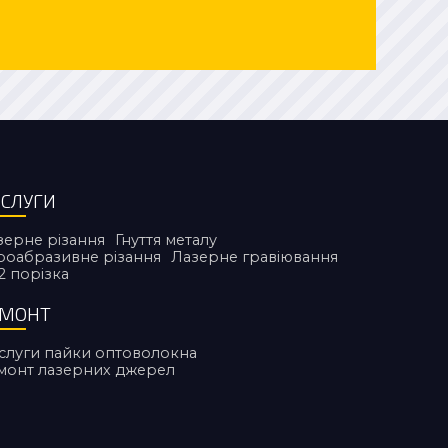
СЛУГИ
зерне різання
Гнуття металу
дроабразивне різання
Лазерне гравіювання
2 порiзка
ЕМОНТ
слуги пайки оптоволокна
монт лазерних джерел