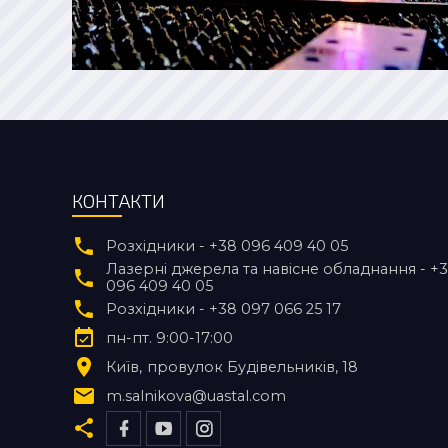
КОНТАКТИ
Розхідники - +38 096 409 40 05
Лазерні джерела та навісне обладнання - +
096 409 40 05
Розхідники - +38 097 066 25 17
пн-пт. 9:00-17:00
Київ
провулок Будівельників, 18
m.salnikova@uastal.com