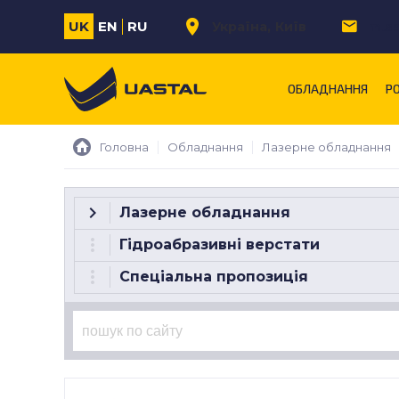
UK
EN
RU
Україна
Київ
m.s
ОБЛАДНАННЯ
Р
Головна
Обладнання
Лазерне обладнання
Лазерне обладнання
Гідроабразивні верстати
Спеціальна пропозиція