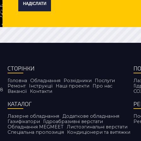
НАДІСЛАТИ
СТОРІНКИ
ПО
Головна
Обладнання
Розхідники
Послуги
Ла
Ремонт
Інструкції
Наші проекти
Про нас
Гі
38
Вакансії
Контакти
CO
КАТАЛОГ
Р
Лазерне обладнання
Додаткове обладнання
По
Газифікатори
Гідроабразивні верстати
Ре
Обладнання MEGMEET
Листозгинальні верстати
Спеціальна пропозиція
Кондиціонери та витяжки