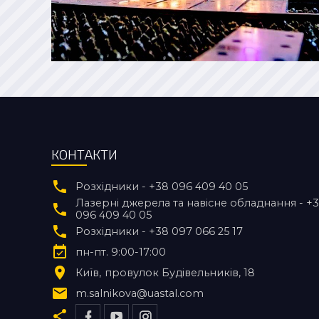
КОНТАКТИ
Розхідники - +38 096 409 40 05
Лазерні джерела та навісне обладнання - +
096 409 40 05
Розхідники - +38 097 066 25 17
пн-пт. 9:00-17:00
Київ
провулок Будівельників, 18
m.salnikova@uastal.com