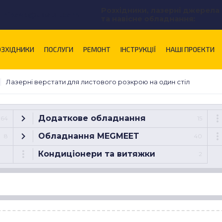
Розхідники, лазерні джерела
alnikova@uastal.com
та навісне обладнання:
ОЗХІДНИКИ
ПОСЛУГИ
РЕМОНТ
ІНСТРУКЦІЇ
НАШІ ПРОЕКТИ
Лазерні верстати для листового розкрою на один стіл
Додаткове обладнання
64
15
Обладнання MEGMEET
8
40
Кондиціонери та витяжки
2