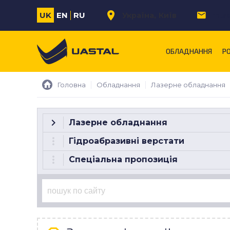
UK
EN
RU
Україна
Київ
m.s
ОБЛАДНАННЯ
Р
Головна
Обладнання
Лазерне обладнання
Лазерне обладнання
Гідроабразивні верстати
Спеціальна пропозиція