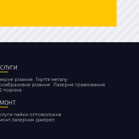
СЛУГИ
зерне різання
Гнуття металу
дроабразивне різання
Лазерне гравіювання
2 порiзка
ЕМОНТ
слуги пайки оптоволокна
монт лазерних джерел