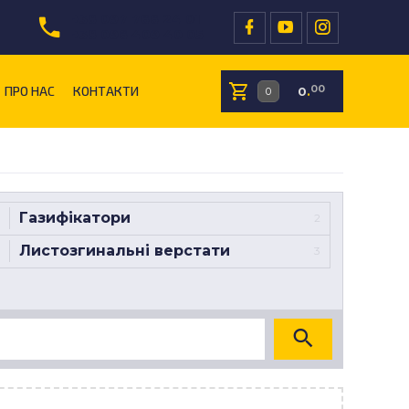
+38 097 766 24 01
+38 096 409 40 05
ПРО НАС
КОНТАКТИ
00
0
.
Газифікатори
2
Листозгинальні верстати
3