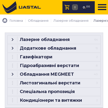
00
0
.
Головна
Обладнання
Лазерне обладнання
Лазерні 
Лазерне обладнання
64
Додаткове обладнання
15
Газифікатори
2
Гідроабразивні верстати
8
Обладнання MEGMEET
40
Листозгинальні верстати
3
Спеціальна пропозиція
Кондиціонери та витяжки
2