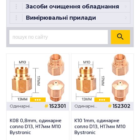
Засоби очищення обладнання
9
Вимірювальні прилади
2
152301
152302
Одинарні
Одинарні
сопла -
сопла -
Bystronic D13,
Bystronic D13,
K08 0,8mm, одинарне
K10 1mm, одинарне
H17мм M10
H17мм M10
сопло D13, H17мм M10
сопло D13, H17мм M10
Bystronic
Bystronic