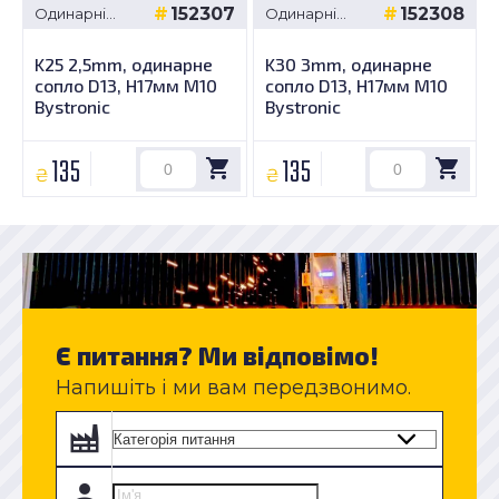
152307
152308
Одинарні
Одинарні
сопла -
сопла -
Bystronic D13,
Bystronic D13,
K25 2,5mm, одинарне
K30 3mm, одинарне
H17мм M10
H17мм M10
сопло D13, H17мм M10
сопло D13, H17мм M10
Bystronic
Bystronic
135
135
₴
₴
Є питання? Ми відповімо!
Напишіть і ми вам передзвонимо.