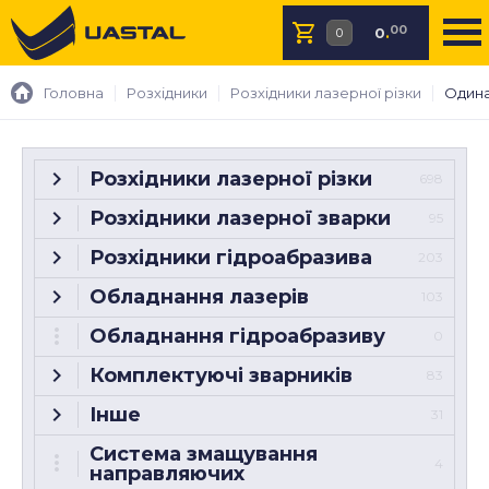
00
0
.
Головна
Розхідники
Розхідники лазерної різки
Одина
Розхідники лазерної різки
698
Розхідники лазерної зварки
95
Розхідники гідроабразива
203
Обладнання лазерів
103
Обладнання гідроабразиву
0
Комплектуючі зварників
83
Інше
31
Система змащування
4
направляючих