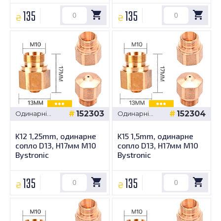
135
135
₴
₴
152303
152304
Одинарні
Одинарні
сопла -
сопла -
Bystronic D13,
Bystronic D13,
K12 1,25mm, одинарне
K15 1,5mm, одинарне
H17мм M10
H17мм M10
сопло D13, H17мм M10
сопло D13, H17мм M10
Bystronic
Bystronic
135
135
₴
₴