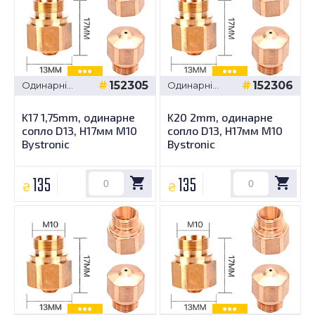
152305
152306
Одинарні
Одинарні
сопла -
сопла -
Bystronic D13,
Bystronic D13,
K17 1,75mm, одинарне
K20 2mm, одинарне
H17мм M10
H17мм M10
сопло D13, H17мм M10
сопло D13, H17мм M10
Bystronic
Bystronic
135
135
₴
₴