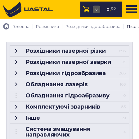
00
0
.
Головна
Розхідники
Розхідники гідроабразива
Пісок
Розхідники лазерної різки
698
Розхідники лазерної зварки
95
Розхідники гідроабразива
203
Обладнання лазерів
103
Обладнання гідроабразиву
0
Комплектуючі зварників
83
Інше
31
Система змащування
4
направляючих