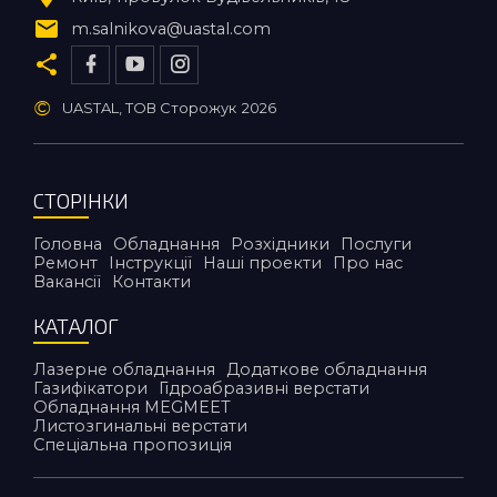
m.salnikova@uastal.com
©
UASTAL, ТОВ Сторожук
2026
СТОРІНКИ
Головна
Обладнання
Розхідники
Послуги
Ремонт
Інструкції
Наші проекти
Про нас
Вакансії
Контакти
КАТАЛОГ
Лазерне обладнання
Додаткове обладнання
Газифікатори
Гідроабразивні верстати
Обладнання MEGMEET
Листозгинальні верстати
Спеціальна пропозиція