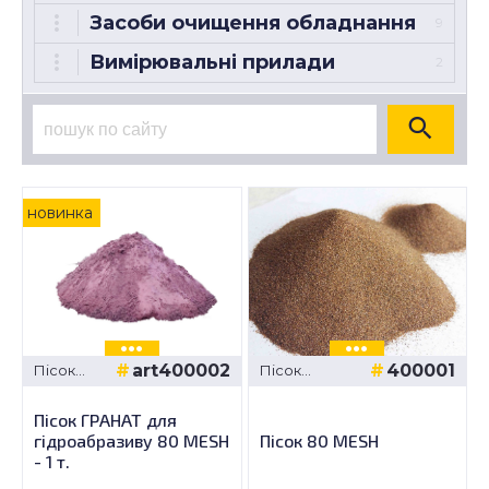
Засоби очищення обладнання
9
Вимірювальні прилади
2
новинка
art400002
400001
Пісок
Пісок
гидроабразивної
гидроабразивної
різки
різки
Пісок ГРАНАТ для
гідроабразиву 80 MESH
Пісок 80 MESH
- 1 т.