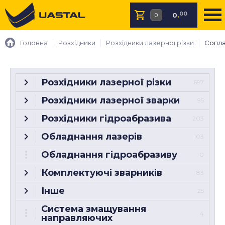
00
0
.
Головна
Розхідники
Розхідники лазерної різки
Сопла 
Розхідники лазерної різки
697
Розхідники лазерної зварки
95
Розхідники гідроабразива
203
Обладнання лазерів
103
Обладнання гідроабразиву
0
Комплектуючі зварників
83
Інше
25
Система змащування
4
направляючих