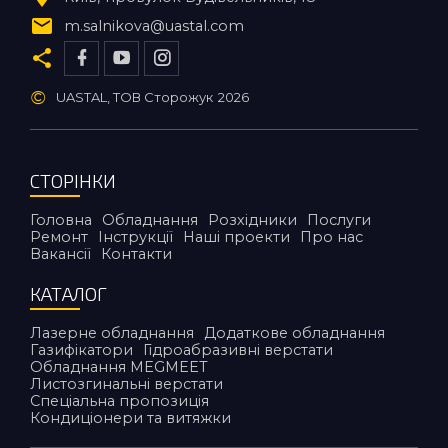
m.salnikova@uastal.com
©
UASTAL, ТОВ Сторожук
2026
СТОРІНКИ
Головна
Обладнання
Розхідники
Послуги
Ремонт
Інструкції
Наші проекти
Про нас
Вакансії
Контакти
КАТАЛОГ
Лазерне обладнання
Додаткове обладнання
Газифікатори
Гідроабразивні верстати
Обладнання MEGMEET
Листозгинальні верстати
Спеціальна пропозиція
Кондиціонери та витяжки