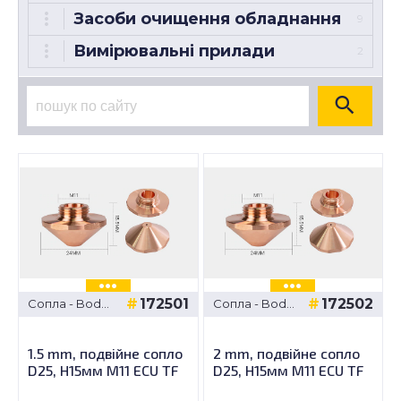
Засоби очищення обладнання
9
Вимірювальні прилади
2
172501
172502
Сопла - Bodor
Сопла - Bodor
D25 M11 H15
D25 M11 H15
ECU TF/ Type C
ECU TF/ Type
C
1.5 mm, подвійне сопло
2 mm, подвійне сопло
D25, H15мм M11 ECU TF
D25, H15мм M11 ECU TF