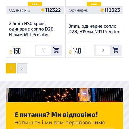
112322
112323
Одинарні
Одинарні
сопла -
сопла -
Precitec D28,
Precitec D28,
2,5mm HSG хром,
H15мм M11
H15мм M11
3mm, одинарне сопло
одинарне сопло D28,
D28, H15мм M11 Precitec
H15мм M11 Precitec
150
140
₴
₴
1
2
Є питання? Ми відповімо!
Напишіть і ми вам передзвонимо.