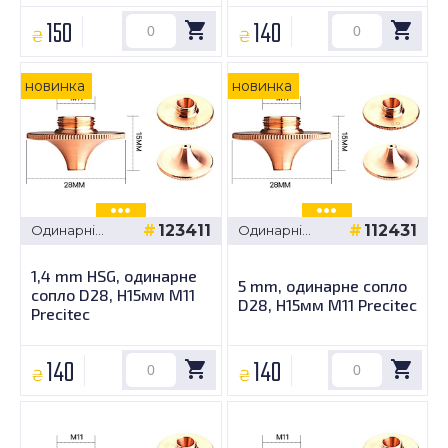
150
140
₴
₴
новинка
новинка
123411
112431
Одинарні
Одинарні
сопла -
сопла -
Precitec D28,
Precitec D28,
1,4 mm HSG, одинарне
H15мм M11
H15мм M11
5 mm, одинарне сопло
сопло D28, H15мм M11
D28, H15мм M11 Precitec
Precitec
140
140
₴
₴