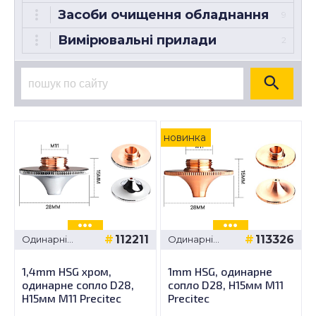
Засоби очищення обладнання
9
Вимірювальні прилади
2
новинка
112211
113326
Одинарні
Одинарні
сопла -
сопла -
Precitec D28,
Precitec D28,
1,4mm HSG хром,
1mm HSG, одинарне
H15мм M11
H15мм M11
одинарне сопло D28,
сопло D28, H15мм M11
H15мм M11 Precitec
Precitec