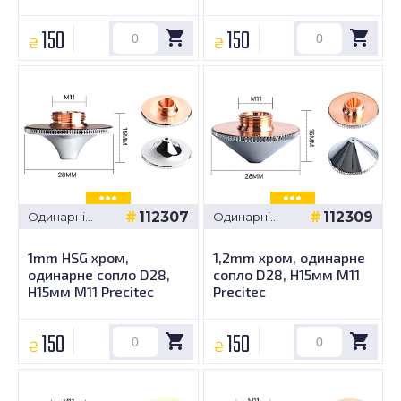
150
150
₴
₴
112307
112309
Одинарні
Одинарні
сопла -
сопла -
Precitec D28,
Precitec D28,
1mm HSG хром,
1,2mm хром, одинарне
H15мм M11
H15мм M11
одинарне сопло D28,
сопло D28, H15мм M11
H15мм M11 Precitec
Precitec
150
150
₴
₴