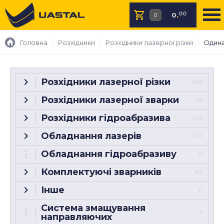
00
0
.
Головна
Розхідники
Розхідники лазерної різки
Одина
Розхідники лазерної різки
698
Розхідники лазерної зварки
95
Розхідники гідроабразива
203
Обладнання лазерів
103
Обладнання гідроабразиву
0
Комплектуючі зварників
83
Інше
31
Система змащування
4
направляючих