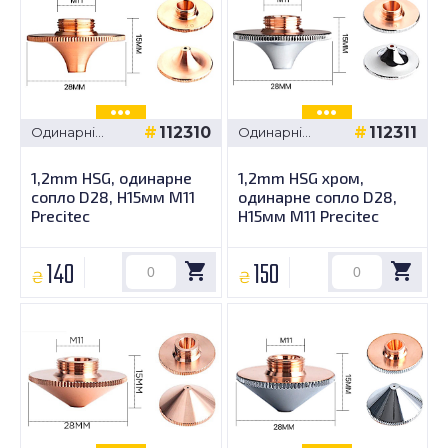
112310
112311
Одинарні
Одинарні
сопла -
сопла -
Precitec D28,
Precitec D28,
1,2mm HSG, одинарне
1,2mm HSG хром,
H15мм M11
H15мм M11
сопло D28, H15мм M11
одинарне сопло D28,
Precitec
H15мм M11 Precitec
140
150
₴
₴